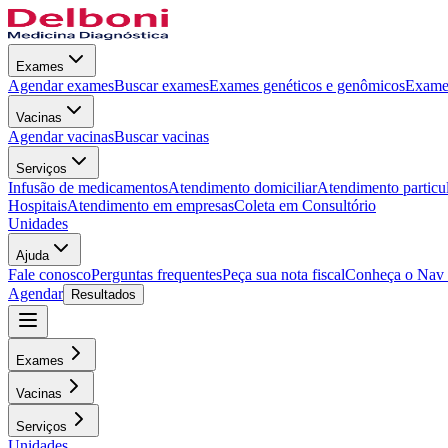
Exames
Agendar exames
Buscar exames
Exames genéticos e genômicos
Exames
Vacinas
Agendar vacinas
Buscar vacinas
Serviços
Infusão de medicamentos
Atendimento domiciliar
Atendimento particu
Hospitais
Atendimento em empresas
Coleta em Consultório
Unidades
Ajuda
Fale conosco
Perguntas frequentes
Peça sua nota fiscal
Conheça o Nav
Agendar
Resultados
Exames
Vacinas
Serviços
Unidades