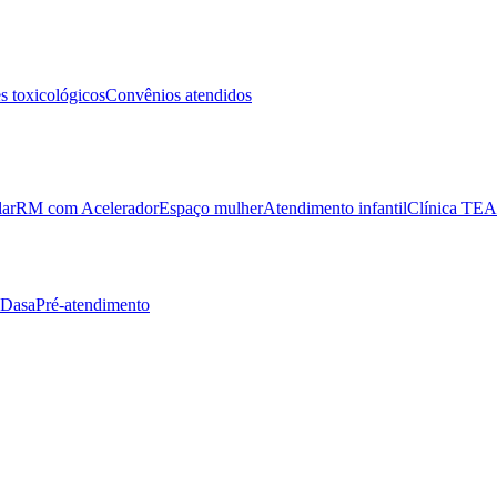
 toxicológicos
Convênios atendidos
lar
RM com Acelerador
Espaço mulher
Atendimento infantil
Clínica TEA
 Dasa
Pré-atendimento