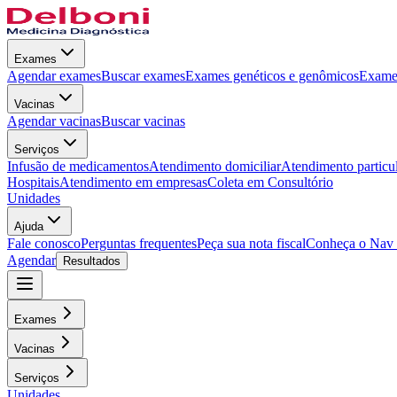
Exames
Agendar exames
Buscar exames
Exames genéticos e genômicos
Exames
Vacinas
Agendar vacinas
Buscar vacinas
Serviços
Infusão de medicamentos
Atendimento domiciliar
Atendimento particu
Hospitais
Atendimento em empresas
Coleta em Consultório
Unidades
Ajuda
Fale conosco
Perguntas frequentes
Peça sua nota fiscal
Conheça o Nav
Agendar
Resultados
Exames
Vacinas
Serviços
Unidades