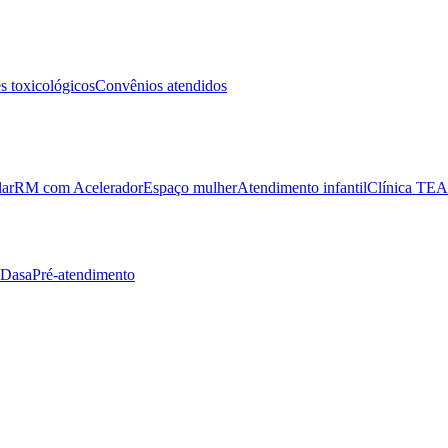
 toxicológicos
Convênios atendidos
lar
RM com Acelerador
Espaço mulher
Atendimento infantil
Clínica TEA
 Dasa
Pré-atendimento