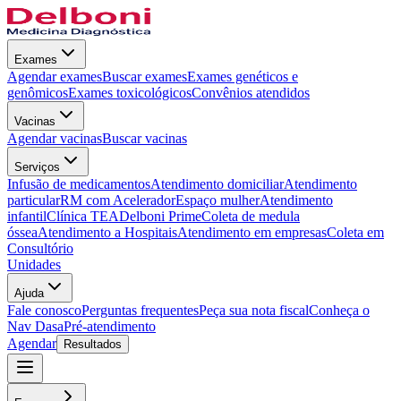
Exames
Agendar exames
Buscar exames
Exames genéticos e
genômicos
Exames toxicológicos
Convênios atendidos
Vacinas
Agendar vacinas
Buscar vacinas
Serviços
Infusão de medicamentos
Atendimento domiciliar
Atendimento
particular
RM com Acelerador
Espaço mulher
Atendimento
infantil
Clínica TEA
Delboni Prime
Coleta de medula
óssea
Atendimento a Hospitais
Atendimento em empresas
Coleta em
Consultório
Unidades
Ajuda
Fale conosco
Perguntas frequentes
Peça sua nota fiscal
Conheça o
Nav Dasa
Pré-atendimento
Agendar
Resultados