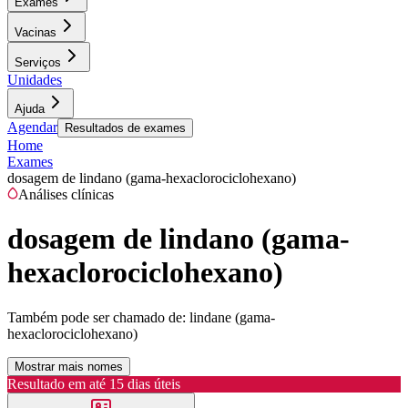
Exames
Vacinas
Serviços
Unidades
Ajuda
Agendar
Resultados de exames
Home
Exames
dosagem de lindano (gama-hexaclorociclohexano)
Análises clínicas
dosagem de lindano (gama-
hexaclorociclohexano)
Também pode ser chamado de:
lindane (gama-
hexaclorociclohexano)
Mostrar mais nomes
Resultado em até
15 dias úteis