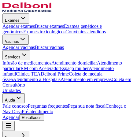
Exames
Agendar exames
Buscar exames
Exames genéticos e
genômicos
Exames toxicológicos
Convênios atendidos
Vacinas
Agendar vacinas
Buscar vacinas
Serviços
Infusão de medicamentos
Atendimento domiciliar
Atendimento
particular
RM com Acelerador
Espaço mulher
Atendimento
infantil
Clínica TEA
Delboni Prime
Coleta de medula
óssea
Atendimento a Hospitais
Atendimento em empresas
Coleta em
Consultório
Unidades
Ajuda
Fale conosco
Perguntas frequentes
Peça sua nota fiscal
Conheça o
Nav Dasa
Pré-atendimento
Agendar
Resultados