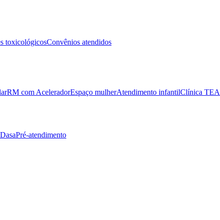
 toxicológicos
Convênios atendidos
lar
RM com Acelerador
Espaço mulher
Atendimento infantil
Clínica TEA
 Dasa
Pré-atendimento