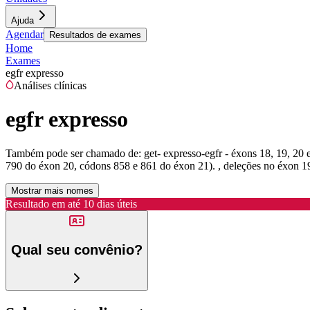
Ajuda
Agendar
Resultados de exames
Home
Exames
egfr expresso
Análises clínicas
egfr expresso
Também pode ser chamado de:
get- expresso-egfr - éxons 18, 19, 2
790 do éxon 20, códons 858 e 861 do éxon 21). , deleções no éxon 19
Mostrar mais nomes
Resultado em até
10 dias úteis
Qual seu convênio?