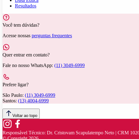
Dasa Educa
Resultados
Você tem dúvidas?
Acesse nossas
perguntas frequentes
Quer entrar em contato?
Fale no nosso WhatsApp:
(11) 3049-6999
Prefere ligar?
São Paulo:
(11) 3049-6999
Santos:
(13) 4004-6999
Voltar ao topo
Responsável Técnico:
Dr. Cristovam Scapulatempo Neto | CRM 102
© Copyright
2026