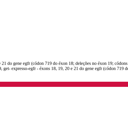
0 e 21 do gene egfr (códon 719 do éxon 18; deleções no éxon 19; códon
, get- expresso-egfr - éxons 18, 19, 20 e 21 do gene egfr (códon 719 