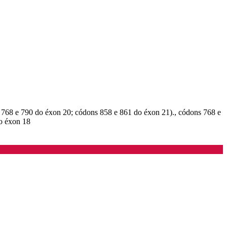
s 768 e 790 do éxon 20; códons 858 e 861 do éxon 21)., códons 768 e
do éxon 18