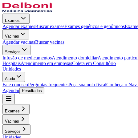
Exames
Agendar exames
Buscar exames
Exames genéticos e genômicos
Exames
Vacinas
Agendar vacinas
Buscar vacinas
Serviços
Infusão de medicamentos
Atendimento domiciliar
Atendimento particu
Hospitais
Atendimento em empresas
Coleta em Consultório
Unidades
Ajuda
Fale conosco
Perguntas frequentes
Peça sua nota fiscal
Conheça o Nav
Agendar
Resultados
Exames
Vacinas
Serviços
Unidades