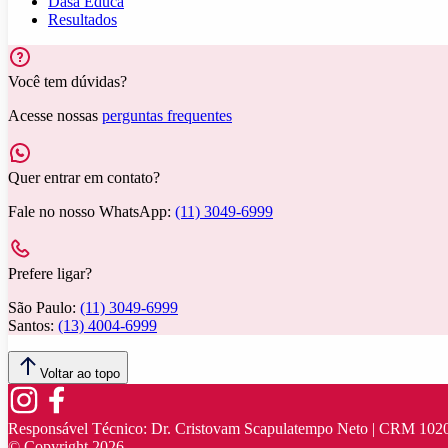
Dasa Educa
Resultados
Você tem dúvidas?
Acesse nossas
perguntas frequentes
Quer entrar em contato?
Fale no nosso WhatsApp:
(11) 3049-6999
Prefere ligar?
São Paulo:
(11) 3049-6999
Santos:
(13) 4004-6999
Voltar ao topo
Responsável Técnico:
Dr. Cristovam Scapulatempo Neto | CRM 102
© Copyright
2026