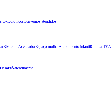
 toxicológicos
Convênios atendidos
lar
RM com Acelerador
Espaço mulher
Atendimento infantil
Clínica TEA
 Dasa
Pré-atendimento