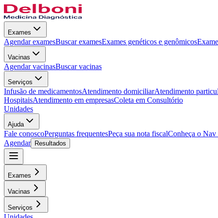
Exames
Agendar exames
Buscar exames
Exames genéticos e genômicos
Exames
Vacinas
Agendar vacinas
Buscar vacinas
Serviços
Infusão de medicamentos
Atendimento domiciliar
Atendimento particu
Hospitais
Atendimento em empresas
Coleta em Consultório
Unidades
Ajuda
Fale conosco
Perguntas frequentes
Peça sua nota fiscal
Conheça o Nav
Agendar
Resultados
Exames
Vacinas
Serviços
Unidades