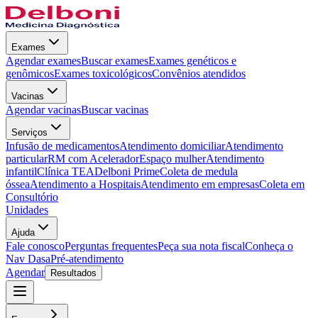
Exames
Agendar exames
Buscar exames
Exames genéticos e
genômicos
Exames toxicológicos
Convênios atendidos
Vacinas
Agendar vacinas
Buscar vacinas
Serviços
Infusão de medicamentos
Atendimento domiciliar
Atendimento
particular
RM com Acelerador
Espaço mulher
Atendimento
infantil
Clínica TEA
Delboni Prime
Coleta de medula
óssea
Atendimento a Hospitais
Atendimento em empresas
Coleta em
Consultório
Unidades
Ajuda
Fale conosco
Perguntas frequentes
Peça sua nota fiscal
Conheça o
Nav Dasa
Pré-atendimento
Agendar
Resultados