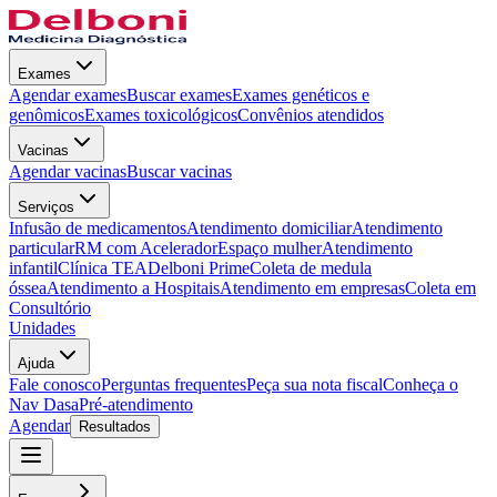
Exames
Agendar exames
Buscar exames
Exames genéticos e
genômicos
Exames toxicológicos
Convênios atendidos
Vacinas
Agendar vacinas
Buscar vacinas
Serviços
Infusão de medicamentos
Atendimento domiciliar
Atendimento
particular
RM com Acelerador
Espaço mulher
Atendimento
infantil
Clínica TEA
Delboni Prime
Coleta de medula
óssea
Atendimento a Hospitais
Atendimento em empresas
Coleta em
Consultório
Unidades
Ajuda
Fale conosco
Perguntas frequentes
Peça sua nota fiscal
Conheça o
Nav Dasa
Pré-atendimento
Agendar
Resultados