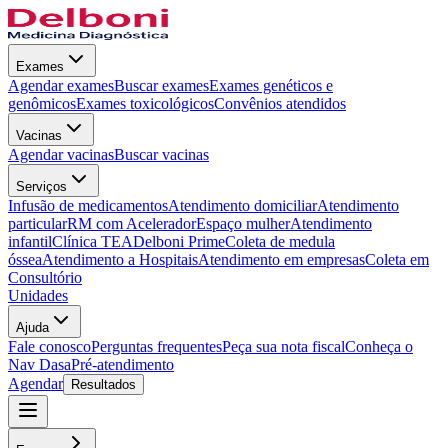
Exames
Agendar exames
Buscar exames
Exames genéticos e
genômicos
Exames toxicológicos
Convênios atendidos
Vacinas
Agendar vacinas
Buscar vacinas
Serviços
Infusão de medicamentos
Atendimento domiciliar
Atendimento
particular
RM com Acelerador
Espaço mulher
Atendimento
infantil
Clínica TEA
Delboni Prime
Coleta de medula
óssea
Atendimento a Hospitais
Atendimento em empresas
Coleta em
Consultório
Unidades
Ajuda
Fale conosco
Perguntas frequentes
Peça sua nota fiscal
Conheça o
Nav Dasa
Pré-atendimento
Agendar
Resultados