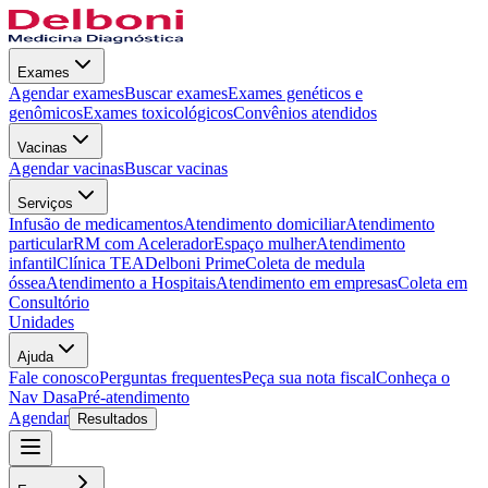
Exames
Agendar exames
Buscar exames
Exames genéticos e
genômicos
Exames toxicológicos
Convênios atendidos
Vacinas
Agendar vacinas
Buscar vacinas
Serviços
Infusão de medicamentos
Atendimento domiciliar
Atendimento
particular
RM com Acelerador
Espaço mulher
Atendimento
infantil
Clínica TEA
Delboni Prime
Coleta de medula
óssea
Atendimento a Hospitais
Atendimento em empresas
Coleta em
Consultório
Unidades
Ajuda
Fale conosco
Perguntas frequentes
Peça sua nota fiscal
Conheça o
Nav Dasa
Pré-atendimento
Agendar
Resultados