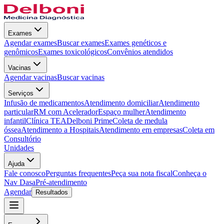
Exames
Agendar exames
Buscar exames
Exames genéticos e
genômicos
Exames toxicológicos
Convênios atendidos
Vacinas
Agendar vacinas
Buscar vacinas
Serviços
Infusão de medicamentos
Atendimento domiciliar
Atendimento
particular
RM com Acelerador
Espaço mulher
Atendimento
infantil
Clínica TEA
Delboni Prime
Coleta de medula
óssea
Atendimento a Hospitais
Atendimento em empresas
Coleta em
Consultório
Unidades
Ajuda
Fale conosco
Perguntas frequentes
Peça sua nota fiscal
Conheça o
Nav Dasa
Pré-atendimento
Agendar
Resultados