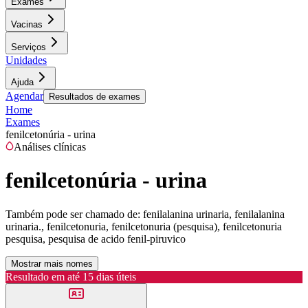
Exames
Vacinas
Serviços
Unidades
Ajuda
Agendar
Resultados de exames
Home
Exames
fenilcetonúria - urina
Análises clínicas
fenilcetonúria - urina
Também pode ser chamado de:
fenilalanina urinaria, fenilalanina
urinaria., fenilcetonuria, fenilcetonuria (pesquisa), fenilcetonuria
pesquisa, pesquisa de acido fenil-piruvico
Mostrar mais nomes
Resultado em até
15 dias úteis