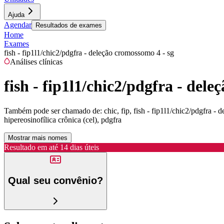
Ajuda
Agendar
Resultados de exames
Home
Exames
fish - fip1l1/chic2/pdgfra - deleção cromossomo 4 - sg
Análises clínicas
fish - fip1l1/chic2/pdgfra - del
Também pode ser chamado de:
chic, fip, fish - fip1l1/chic2/pdgfra 
hipereosinofílica crônica (cel), pdgfra
Mostrar mais nomes
Resultado em até
14 dias úteis
Qual seu convênio?