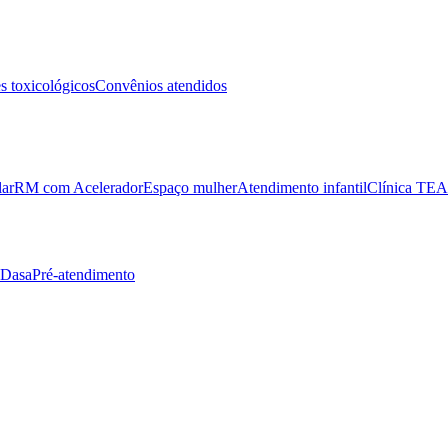
 toxicológicos
Convênios atendidos
lar
RM com Acelerador
Espaço mulher
Atendimento infantil
Clínica TEA
 Dasa
Pré-atendimento