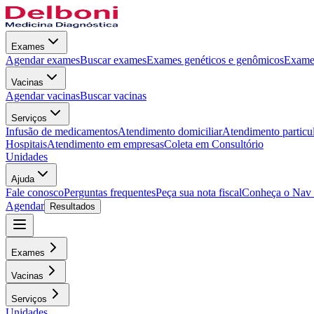
Exames
Agendar exames
Buscar exames
Exames genéticos e genômicos
Exames
Vacinas
Agendar vacinas
Buscar vacinas
Serviços
Infusão de medicamentos
Atendimento domiciliar
Atendimento particu
Hospitais
Atendimento em empresas
Coleta em Consultório
Unidades
Ajuda
Fale conosco
Perguntas frequentes
Peça sua nota fiscal
Conheça o Nav
Agendar
Resultados
Exames
Vacinas
Serviços
Unidades