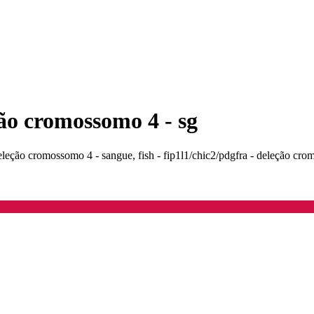
eção cromossomo 4 - sg
- deleção cromossomo 4 - sangue, fish - fip1l1/chic2/pdgfra - deleção cro