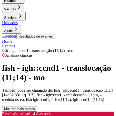
Exames
Vacinas
Serviços
Unidades
Ajuda
Agendar
Resultados de exames
Home
Exames
fish - igh::ccnd1 - translocação (11;14) - mo
Análises clínicas
fish - igh::ccnd1 - translocação
(11;14) - mo
Também pode ser chamado de:
fish - igh/ccnd1 - translocação 11:14
[14q32.33/11q13.3], fish - igh::ccnd1 - translocação (11;14) -
medula óssea, fish igh-ccnd1, fish t(11;14), igh-ccnd1, t(11;14)
Mostrar mais nomes
Resultado em até
14 dias úteis