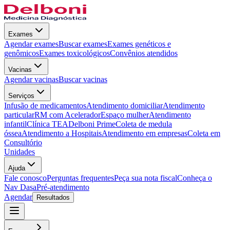
Exames
Agendar exames
Buscar exames
Exames genéticos e
genômicos
Exames toxicológicos
Convênios atendidos
Vacinas
Agendar vacinas
Buscar vacinas
Serviços
Infusão de medicamentos
Atendimento domiciliar
Atendimento
particular
RM com Acelerador
Espaço mulher
Atendimento
infantil
Clínica TEA
Delboni Prime
Coleta de medula
óssea
Atendimento a Hospitais
Atendimento em empresas
Coleta em
Consultório
Unidades
Ajuda
Fale conosco
Perguntas frequentes
Peça sua nota fiscal
Conheça o
Nav Dasa
Pré-atendimento
Agendar
Resultados