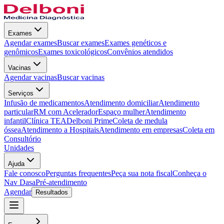
Exames
Agendar exames
Buscar exames
Exames genéticos e
genômicos
Exames toxicológicos
Convênios atendidos
Vacinas
Agendar vacinas
Buscar vacinas
Serviços
Infusão de medicamentos
Atendimento domiciliar
Atendimento
particular
RM com Acelerador
Espaço mulher
Atendimento
infantil
Clínica TEA
Delboni Prime
Coleta de medula
óssea
Atendimento a Hospitais
Atendimento em empresas
Coleta em
Consultório
Unidades
Ajuda
Fale conosco
Perguntas frequentes
Peça sua nota fiscal
Conheça o
Nav Dasa
Pré-atendimento
Agendar
Resultados