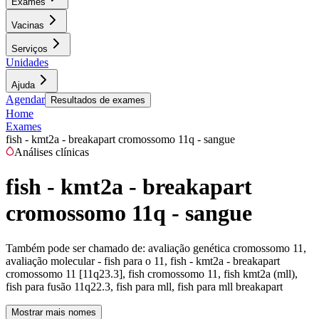
Exames
Vacinas
Serviços
Unidades
Ajuda
Agendar
Resultados de exames
Home
Exames
fish - kmt2a - breakapart cromossomo 11q - sangue
Análises clínicas
fish - kmt2a - breakapart
cromossomo 11q - sangue
Também pode ser chamado de:
avaliação genética cromossomo 11,
avaliação molecular - fish para o 11, fish - kmt2a - breakapart
cromossomo 11 [11q23.3], fish cromossomo 11, fish kmt2a (mll),
fish para fusão 11q22.3, fish para mll, fish para mll breakapart
Mostrar mais nomes