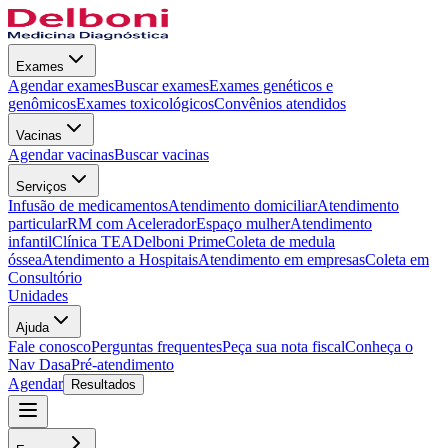
Exames
Agendar exames
Buscar exames
Exames genéticos e
genômicos
Exames toxicológicos
Convênios atendidos
Vacinas
Agendar vacinas
Buscar vacinas
Serviços
Infusão de medicamentos
Atendimento domiciliar
Atendimento
particular
RM com Acelerador
Espaço mulher
Atendimento
infantil
Clínica TEA
Delboni Prime
Coleta de medula
óssea
Atendimento a Hospitais
Atendimento em empresas
Coleta em
Consultório
Unidades
Ajuda
Fale conosco
Perguntas frequentes
Peça sua nota fiscal
Conheça o
Nav Dasa
Pré-atendimento
Agendar
Resultados