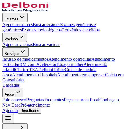
Exames
Agendar exames
Buscar exames
Exames genéticos e
genômicos
Exames toxicológicos
Convênios atendidos
Vacinas
Agendar vacinas
Buscar vacinas
Serviços
Infusão de medicamentos
Atendimento domiciliar
Atendimento
particular
RM com Acelerador
Espaço mulher
Atendimento
infantil
Clínica TEA
Delboni Prime
Coleta de medula
óssea
Atendimento a Hospitais
Atendimento em empresas
Coleta em
Consultório
Unidades
Ajuda
Fale conosco
Perguntas frequentes
Peça sua nota fiscal
Conheça o
Nav Dasa
Pré-atendimento
Agendar
Resultados