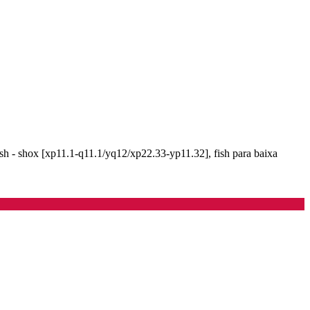
ish - shox [xp11.1-q11.1/yq12/xp22.33-yp11.32], fish para baixa