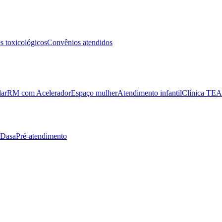
 toxicológicos
Convênios atendidos
lar
RM com Acelerador
Espaço mulher
Atendimento infantil
Clínica TEA
 Dasa
Pré-atendimento