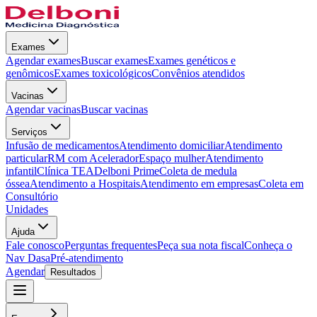
Exames
Agendar exames
Buscar exames
Exames genéticos e
genômicos
Exames toxicológicos
Convênios atendidos
Vacinas
Agendar vacinas
Buscar vacinas
Serviços
Infusão de medicamentos
Atendimento domiciliar
Atendimento
particular
RM com Acelerador
Espaço mulher
Atendimento
infantil
Clínica TEA
Delboni Prime
Coleta de medula
óssea
Atendimento a Hospitais
Atendimento em empresas
Coleta em
Consultório
Unidades
Ajuda
Fale conosco
Perguntas frequentes
Peça sua nota fiscal
Conheça o
Nav Dasa
Pré-atendimento
Agendar
Resultados