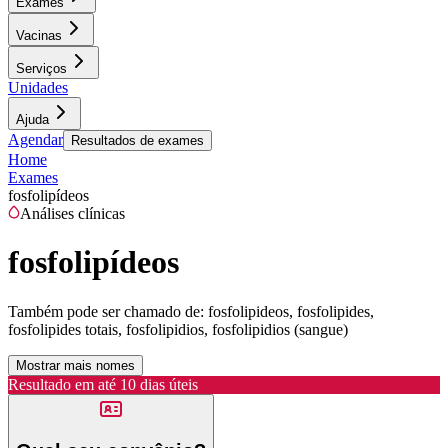
Exames
Vacinas
Serviços
Unidades
Ajuda
Agendar
Resultados de exames
Home
Exames
fosfolipídeos
Análises clínicas
fosfolipídeos
Também pode ser chamado de:
fosfolipideos, fosfolipides,
fosfolipides totais, fosfolipidios, fosfolipidios (sangue)
Mostrar mais nomes
Resultado em até
10 dias úteis