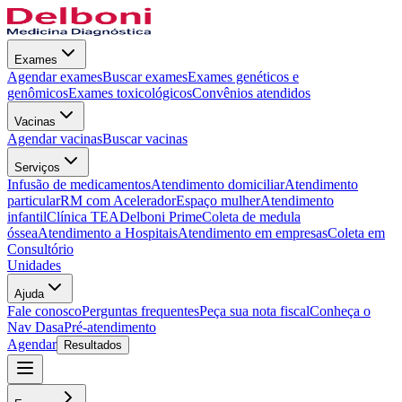
Exames
Agendar exames
Buscar exames
Exames genéticos e
genômicos
Exames toxicológicos
Convênios atendidos
Vacinas
Agendar vacinas
Buscar vacinas
Serviços
Infusão de medicamentos
Atendimento domiciliar
Atendimento
particular
RM com Acelerador
Espaço mulher
Atendimento
infantil
Clínica TEA
Delboni Prime
Coleta de medula
óssea
Atendimento a Hospitais
Atendimento em empresas
Coleta em
Consultório
Unidades
Ajuda
Fale conosco
Perguntas frequentes
Peça sua nota fiscal
Conheça o
Nav Dasa
Pré-atendimento
Agendar
Resultados