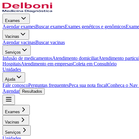
Exames
Agendar exames
Buscar exames
Exames genéticos e genômicos
Exames
Vacinas
Agendar vacinas
Buscar vacinas
Serviços
Infusão de medicamentos
Atendimento domiciliar
Atendimento particu
Hospitais
Atendimento em empresas
Coleta em Consultório
Unidades
Ajuda
Fale conosco
Perguntas frequentes
Peça sua nota fiscal
Conheça o Nav
Agendar
Resultados
Exames
Vacinas
Serviços
Unidades