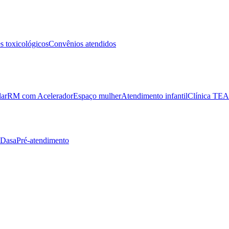
 toxicológicos
Convênios atendidos
lar
RM com Acelerador
Espaço mulher
Atendimento infantil
Clínica TEA
 Dasa
Pré-atendimento