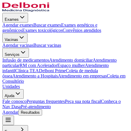
Exames
Agendar exames
Buscar exames
Exames genéticos e
genômicos
Exames toxicológicos
Convênios atendidos
Vacinas
Agendar vacinas
Buscar vacinas
Serviços
Infusão de medicamentos
Atendimento domiciliar
Atendimento
particular
RM com Acelerador
Espaço mulher
Atendimento
infantil
Clínica TEA
Delboni Prime
Coleta de medula
óssea
Atendimento a Hospitais
Atendimento em empresas
Coleta em
Consultório
Unidades
Ajuda
Fale conosco
Perguntas frequentes
Peça sua nota fiscal
Conheça o
Nav Dasa
Pré-atendimento
Agendar
Resultados