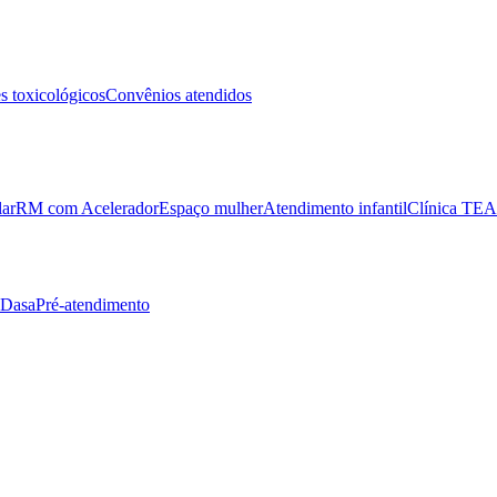
 toxicológicos
Convênios atendidos
lar
RM com Acelerador
Espaço mulher
Atendimento infantil
Clínica TEA
 Dasa
Pré-atendimento