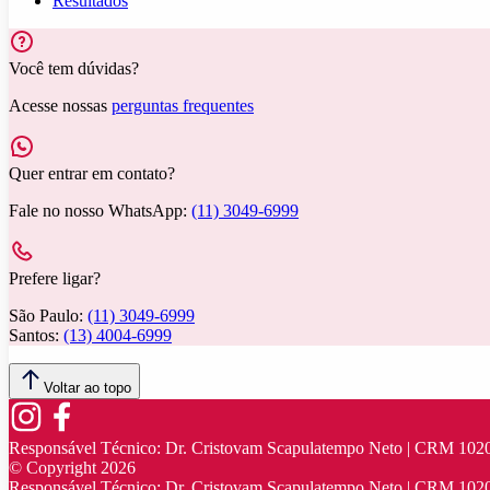
Resultados
Você tem dúvidas?
Acesse nossas
perguntas frequentes
Quer entrar em contato?
Fale no nosso WhatsApp:
(11) 3049-6999
Prefere ligar?
São Paulo:
(11) 3049-6999
Santos:
(13) 4004-6999
Voltar ao topo
Responsável Técnico:
Dr. Cristovam Scapulatempo Neto | CRM 102
© Copyright
2026
Responsável Técnico:
Dr. Cristovam Scapulatempo Neto | CRM 102