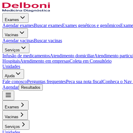
Exames
Agendar exames
Buscar exames
Exames genéticos e genômicos
Exames
Vacinas
Agendar vacinas
Buscar vacinas
Serviços
Infusão de medicamentos
Atendimento domiciliar
Atendimento particu
Hospitais
Atendimento em empresas
Coleta em Consultório
Unidades
Ajuda
Fale conosco
Perguntas frequentes
Peça sua nota fiscal
Conheça o Nav
Agendar
Resultados
Exames
Vacinas
Serviços
Unidades