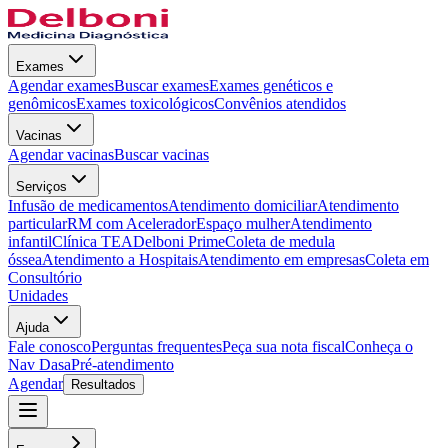
Exames
Agendar exames
Buscar exames
Exames genéticos e
genômicos
Exames toxicológicos
Convênios atendidos
Vacinas
Agendar vacinas
Buscar vacinas
Serviços
Infusão de medicamentos
Atendimento domiciliar
Atendimento
particular
RM com Acelerador
Espaço mulher
Atendimento
infantil
Clínica TEA
Delboni Prime
Coleta de medula
óssea
Atendimento a Hospitais
Atendimento em empresas
Coleta em
Consultório
Unidades
Ajuda
Fale conosco
Perguntas frequentes
Peça sua nota fiscal
Conheça o
Nav Dasa
Pré-atendimento
Agendar
Resultados