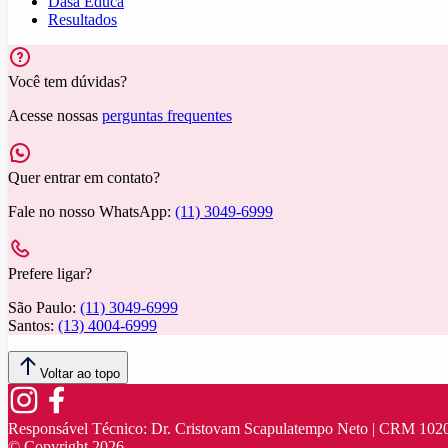
Dasa Educa
Resultados
Você tem dúvidas?
Acesse nossas
perguntas frequentes
Quer entrar em contato?
Fale no nosso WhatsApp:
(11) 3049-6999
Prefere ligar?
São Paulo:
(11) 3049-6999
Santos:
(13) 4004-6999
Voltar ao topo
Responsável Técnico:
Dr. Cristovam Scapulatempo Neto | CRM 102
© Copyright
2026