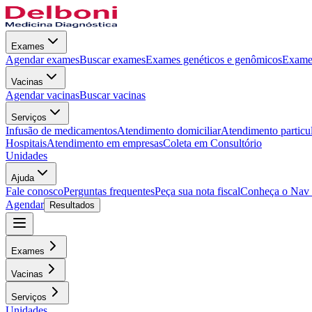
Exames
Agendar exames
Buscar exames
Exames genéticos e genômicos
Exames
Vacinas
Agendar vacinas
Buscar vacinas
Serviços
Infusão de medicamentos
Atendimento domiciliar
Atendimento particu
Hospitais
Atendimento em empresas
Coleta em Consultório
Unidades
Ajuda
Fale conosco
Perguntas frequentes
Peça sua nota fiscal
Conheça o Nav
Agendar
Resultados
Exames
Vacinas
Serviços
Unidades