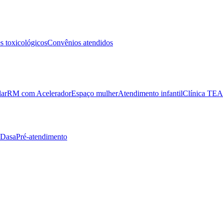
 toxicológicos
Convênios atendidos
lar
RM com Acelerador
Espaço mulher
Atendimento infantil
Clínica TEA
 Dasa
Pré-atendimento