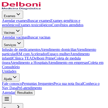
Exames
Agendar exames
Buscar exames
Exames genéticos e
genômicos
Exames toxicológicos
Convênios atendidos
Vacinas
Agendar vacinas
Buscar vacinas
Serviços
Infusão de medicamentos
Atendimento domiciliar
Atendimento
particular
RM com Acelerador
Espaço mulher
Atendimento
infantil
Clínica TEA
Delboni Prime
Coleta de medula
óssea
Atendimento a Hospitais
Atendimento em empresas
Coleta em
Consultório
Unidades
Ajuda
Fale conosco
Perguntas frequentes
Peça sua nota fiscal
Conheça o
Nav Dasa
Pré-atendimento
Agendar
Resultados