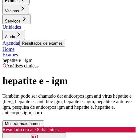
Exames
Vacinas
Serviços
Unidades
Ajuda
Agendar
Resultados de exames
Home
Exames
hepatite e - igm
Análises clínicas
hepatite e - igm
Também pode ser chamado de:
anticorpos igm anti virus hepatite e
[hev], hepatite e - anti hev igm, hepatite e - igm, hepatite e anti hve
igm, pesquisa de anticorpos igm anti hepatite e, hepatite e,
anticorpos igm, soro
Mostrar mais nomes
Resultado em até
8 dias úteis