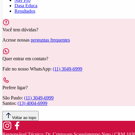
Nav Pro
Dasa Educa
Resultados
Você tem dúvidas?
Acesse nossas
perguntas frequentes
Quer entrar em contato?
Fale no nosso WhatsApp:
(11) 3049-6999
Prefere ligar?
São Paulo:
(11) 3049-6999
Santos:
(13) 4004-6999
Voltar ao topo
Responsável Técnico:
Dr. Cristovam Scapulatempo Neto | CRM 102