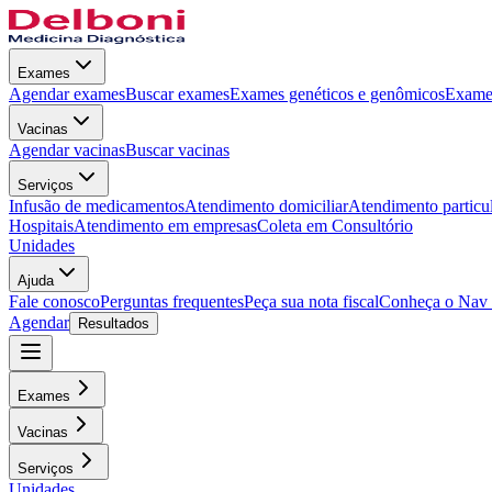
Exames
Agendar exames
Buscar exames
Exames genéticos e genômicos
Exames
Vacinas
Agendar vacinas
Buscar vacinas
Serviços
Infusão de medicamentos
Atendimento domiciliar
Atendimento particu
Hospitais
Atendimento em empresas
Coleta em Consultório
Unidades
Ajuda
Fale conosco
Perguntas frequentes
Peça sua nota fiscal
Conheça o Nav
Agendar
Resultados
Exames
Vacinas
Serviços
Unidades