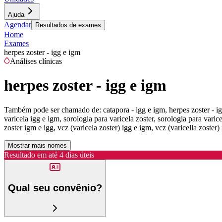
Ajuda
Agendar
Resultados de exames
Home
Exames
herpes zoster - igg e igm
Análises clínicas
herpes zoster - igg e igm
Também pode ser chamado de:
catapora - igg e igm, herpes zoster - i
varicela igg e igm, sorologia para varicela zoster, sorologia para varice
zoster igm e igg, vcz (varicela zoster) igg e igm, vcz (varicella zoster)
Mostrar mais nomes
Resultado em até
4 dias úteis
Qual seu convênio?