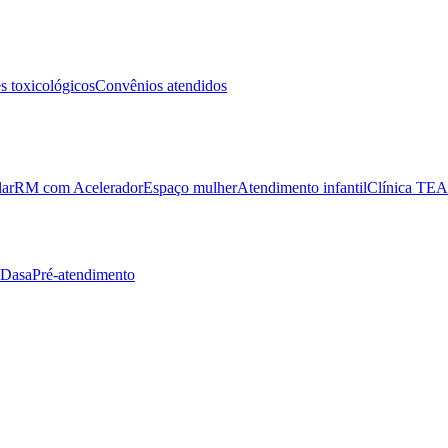
 toxicológicos
Convênios atendidos
lar
RM com Acelerador
Espaço mulher
Atendimento infantil
Clínica TEA
 Dasa
Pré-atendimento