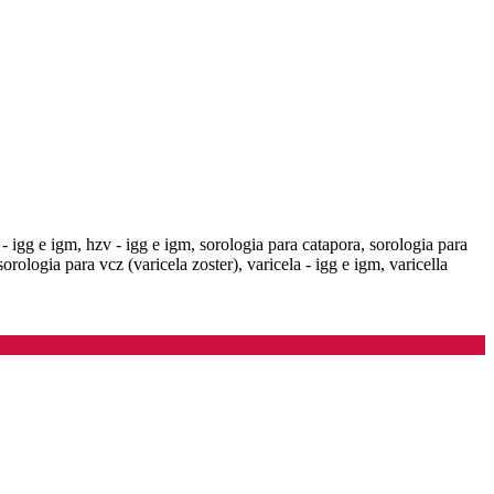
 - igg e igm, hzv - igg e igm, sorologia para catapora, sorologia para
sorologia para vcz (varicela zoster), varicela - igg e igm, varicella