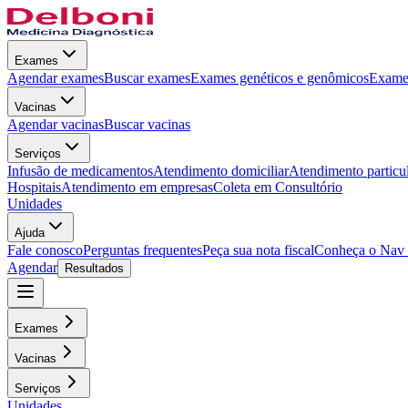
Exames
Agendar exames
Buscar exames
Exames genéticos e genômicos
Exames
Vacinas
Agendar vacinas
Buscar vacinas
Serviços
Infusão de medicamentos
Atendimento domiciliar
Atendimento particu
Hospitais
Atendimento em empresas
Coleta em Consultório
Unidades
Ajuda
Fale conosco
Perguntas frequentes
Peça sua nota fiscal
Conheça o Nav
Agendar
Resultados
Exames
Vacinas
Serviços
Unidades