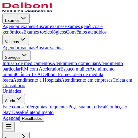
Exames
Agendar exames
Buscar exames
Exames genéticos e
genômicos
Exames toxicológicos
Convênios atendidos
Vacinas
Agendar vacinas
Buscar vacinas
Serviços
Infusão de medicamentos
Atendimento domiciliar
Atendimento
particular
RM com Acelerador
Espaço mulher
Atendimento
infantil
Clínica TEA
Delboni Prime
Coleta de medula
óssea
Atendimento a Hospitais
Atendimento em empresas
Coleta em
Consultório
Unidades
Ajuda
Fale conosco
Perguntas frequentes
Peça sua nota fiscal
Conheça o
Nav Dasa
Pré-atendimento
Agendar
Resultados