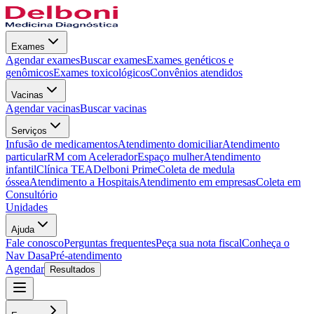
Exames
Agendar exames
Buscar exames
Exames genéticos e
genômicos
Exames toxicológicos
Convênios atendidos
Vacinas
Agendar vacinas
Buscar vacinas
Serviços
Infusão de medicamentos
Atendimento domiciliar
Atendimento
particular
RM com Acelerador
Espaço mulher
Atendimento
infantil
Clínica TEA
Delboni Prime
Coleta de medula
óssea
Atendimento a Hospitais
Atendimento em empresas
Coleta em
Consultório
Unidades
Ajuda
Fale conosco
Perguntas frequentes
Peça sua nota fiscal
Conheça o
Nav Dasa
Pré-atendimento
Agendar
Resultados