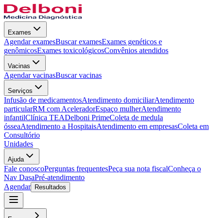
Exames
Agendar exames
Buscar exames
Exames genéticos e
genômicos
Exames toxicológicos
Convênios atendidos
Vacinas
Agendar vacinas
Buscar vacinas
Serviços
Infusão de medicamentos
Atendimento domiciliar
Atendimento
particular
RM com Acelerador
Espaço mulher
Atendimento
infantil
Clínica TEA
Delboni Prime
Coleta de medula
óssea
Atendimento a Hospitais
Atendimento em empresas
Coleta em
Consultório
Unidades
Ajuda
Fale conosco
Perguntas frequentes
Peça sua nota fiscal
Conheça o
Nav Dasa
Pré-atendimento
Agendar
Resultados