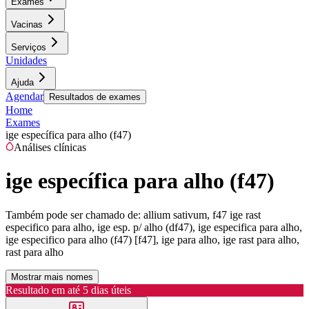
Exames
Vacinas
Serviços
Unidades
Ajuda
Agendar
Resultados de exames
Home
Exames
ige específica para alho (f47)
Análises clínicas
ige específica para alho (f47)
Também pode ser chamado de:
allium sativum, f47 ige rast
especifico para alho, ige esp. p/ alho (df47), ige especifica para alho,
ige especifico para alho (f47) [f47], ige para alho, ige rast para alho,
rast para alho
Mostrar mais nomes
Resultado em até
5 dias úteis