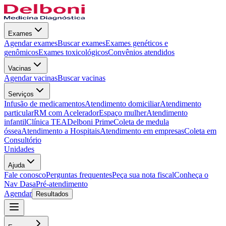
Exames
Agendar exames
Buscar exames
Exames genéticos e
genômicos
Exames toxicológicos
Convênios atendidos
Vacinas
Agendar vacinas
Buscar vacinas
Serviços
Infusão de medicamentos
Atendimento domiciliar
Atendimento
particular
RM com Acelerador
Espaço mulher
Atendimento
infantil
Clínica TEA
Delboni Prime
Coleta de medula
óssea
Atendimento a Hospitais
Atendimento em empresas
Coleta em
Consultório
Unidades
Ajuda
Fale conosco
Perguntas frequentes
Peça sua nota fiscal
Conheça o
Nav Dasa
Pré-atendimento
Agendar
Resultados