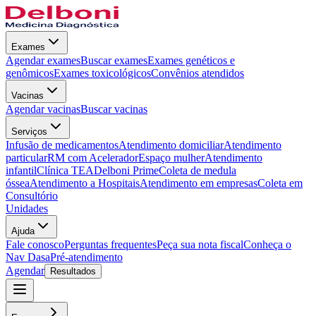
Exames
Agendar exames
Buscar exames
Exames genéticos e
genômicos
Exames toxicológicos
Convênios atendidos
Vacinas
Agendar vacinas
Buscar vacinas
Serviços
Infusão de medicamentos
Atendimento domiciliar
Atendimento
particular
RM com Acelerador
Espaço mulher
Atendimento
infantil
Clínica TEA
Delboni Prime
Coleta de medula
óssea
Atendimento a Hospitais
Atendimento em empresas
Coleta em
Consultório
Unidades
Ajuda
Fale conosco
Perguntas frequentes
Peça sua nota fiscal
Conheça o
Nav Dasa
Pré-atendimento
Agendar
Resultados