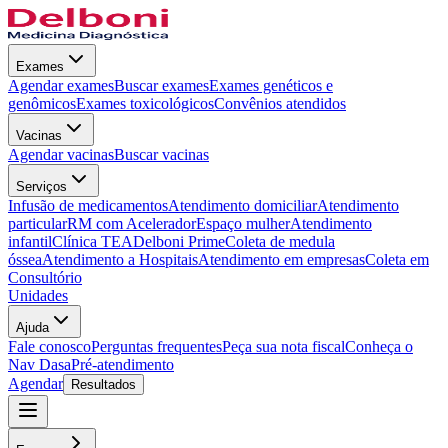
Exames
Agendar exames
Buscar exames
Exames genéticos e
genômicos
Exames toxicológicos
Convênios atendidos
Vacinas
Agendar vacinas
Buscar vacinas
Serviços
Infusão de medicamentos
Atendimento domiciliar
Atendimento
particular
RM com Acelerador
Espaço mulher
Atendimento
infantil
Clínica TEA
Delboni Prime
Coleta de medula
óssea
Atendimento a Hospitais
Atendimento em empresas
Coleta em
Consultório
Unidades
Ajuda
Fale conosco
Perguntas frequentes
Peça sua nota fiscal
Conheça o
Nav Dasa
Pré-atendimento
Agendar
Resultados