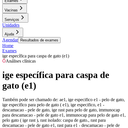
Exames
Vacinas
Serviços
Unidades
Ajuda
Agendar
Resultados de exames
Home
Exames
ige específica para caspa de gato (e1)
Análises clínicas
ige específica para caspa de
gato (e1)
Também pode ser chamado de:
ae1, ige especifico e1 - pelo de gato,
ige especifico para pelo de gato ( e1), ige especifico, e1 -
descamacao - pele de gato, ige rast para pelo de gato, immunocap
para descamacao - pele de gato e1, immunocap para pelo de gato e1,
pelo gato ( ige rast ), rast isolado: caspa de gato., rast para
descamacao - pele de gato e1, rast para e1 - descamacao - pele de