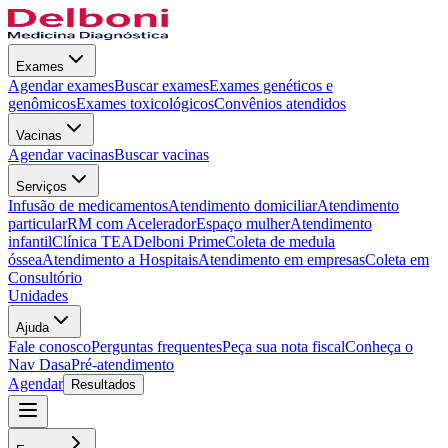
Exames
Agendar exames
Buscar exames
Exames genéticos e
genômicos
Exames toxicológicos
Convênios atendidos
Vacinas
Agendar vacinas
Buscar vacinas
Serviços
Infusão de medicamentos
Atendimento domiciliar
Atendimento
particular
RM com Acelerador
Espaço mulher
Atendimento
infantil
Clínica TEA
Delboni Prime
Coleta de medula
óssea
Atendimento a Hospitais
Atendimento em empresas
Coleta em
Consultório
Unidades
Ajuda
Fale conosco
Perguntas frequentes
Peça sua nota fiscal
Conheça o
Nav Dasa
Pré-atendimento
Agendar
Resultados