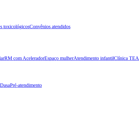
 toxicológicos
Convênios atendidos
lar
RM com Acelerador
Espaço mulher
Atendimento infantil
Clínica TEA
 Dasa
Pré-atendimento