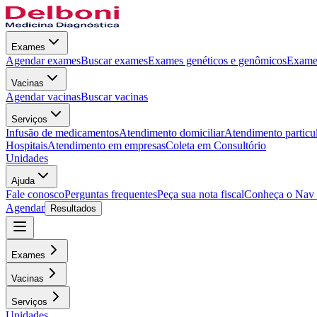
Exames
Agendar exames
Buscar exames
Exames genéticos e genômicos
Exames
Vacinas
Agendar vacinas
Buscar vacinas
Serviços
Infusão de medicamentos
Atendimento domiciliar
Atendimento particu
Hospitais
Atendimento em empresas
Coleta em Consultório
Unidades
Ajuda
Fale conosco
Perguntas frequentes
Peça sua nota fiscal
Conheça o Nav
Agendar
Resultados
Exames
Vacinas
Serviços
Unidades