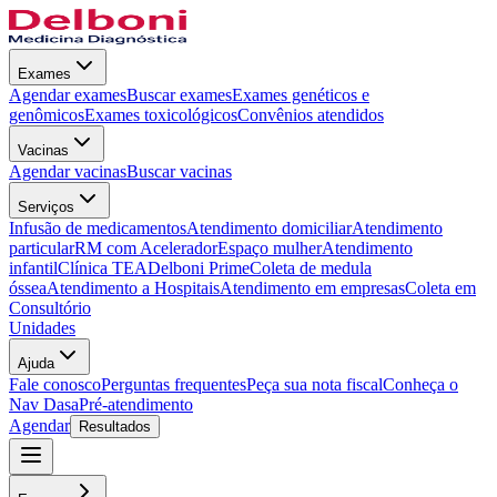
Exames
Agendar exames
Buscar exames
Exames genéticos e
genômicos
Exames toxicológicos
Convênios atendidos
Vacinas
Agendar vacinas
Buscar vacinas
Serviços
Infusão de medicamentos
Atendimento domiciliar
Atendimento
particular
RM com Acelerador
Espaço mulher
Atendimento
infantil
Clínica TEA
Delboni Prime
Coleta de medula
óssea
Atendimento a Hospitais
Atendimento em empresas
Coleta em
Consultório
Unidades
Ajuda
Fale conosco
Perguntas frequentes
Peça sua nota fiscal
Conheça o
Nav Dasa
Pré-atendimento
Agendar
Resultados