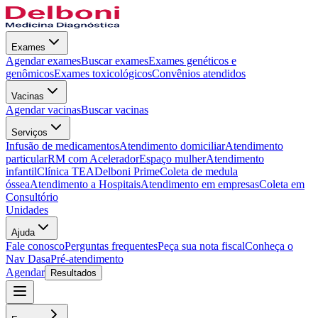
Exames
Agendar exames
Buscar exames
Exames genéticos e
genômicos
Exames toxicológicos
Convênios atendidos
Vacinas
Agendar vacinas
Buscar vacinas
Serviços
Infusão de medicamentos
Atendimento domiciliar
Atendimento
particular
RM com Acelerador
Espaço mulher
Atendimento
infantil
Clínica TEA
Delboni Prime
Coleta de medula
óssea
Atendimento a Hospitais
Atendimento em empresas
Coleta em
Consultório
Unidades
Ajuda
Fale conosco
Perguntas frequentes
Peça sua nota fiscal
Conheça o
Nav Dasa
Pré-atendimento
Agendar
Resultados