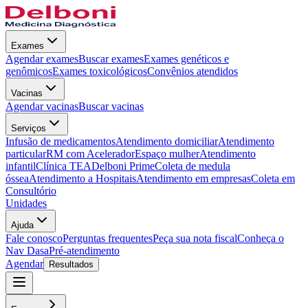
Exames
Agendar exames
Buscar exames
Exames genéticos e
genômicos
Exames toxicológicos
Convênios atendidos
Vacinas
Agendar vacinas
Buscar vacinas
Serviços
Infusão de medicamentos
Atendimento domiciliar
Atendimento
particular
RM com Acelerador
Espaço mulher
Atendimento
infantil
Clínica TEA
Delboni Prime
Coleta de medula
óssea
Atendimento a Hospitais
Atendimento em empresas
Coleta em
Consultório
Unidades
Ajuda
Fale conosco
Perguntas frequentes
Peça sua nota fiscal
Conheça o
Nav Dasa
Pré-atendimento
Agendar
Resultados