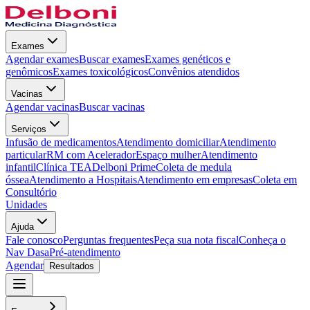
Exames
Agendar exames
Buscar exames
Exames genéticos e
genômicos
Exames toxicológicos
Convênios atendidos
Vacinas
Agendar vacinas
Buscar vacinas
Serviços
Infusão de medicamentos
Atendimento domiciliar
Atendimento
particular
RM com Acelerador
Espaço mulher
Atendimento
infantil
Clínica TEA
Delboni Prime
Coleta de medula
óssea
Atendimento a Hospitais
Atendimento em empresas
Coleta em
Consultório
Unidades
Ajuda
Fale conosco
Perguntas frequentes
Peça sua nota fiscal
Conheça o
Nav Dasa
Pré-atendimento
Agendar
Resultados