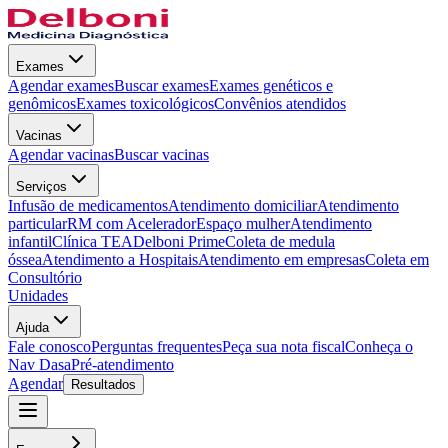
Exames
Agendar exames
Buscar exames
Exames genéticos e
genômicos
Exames toxicológicos
Convênios atendidos
Vacinas
Agendar vacinas
Buscar vacinas
Serviços
Infusão de medicamentos
Atendimento domiciliar
Atendimento
particular
RM com Acelerador
Espaço mulher
Atendimento
infantil
Clínica TEA
Delboni Prime
Coleta de medula
óssea
Atendimento a Hospitais
Atendimento em empresas
Coleta em
Consultório
Unidades
Ajuda
Fale conosco
Perguntas frequentes
Peça sua nota fiscal
Conheça o
Nav Dasa
Pré-atendimento
Agendar
Resultados