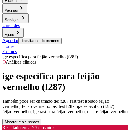
Exames
Vacinas
Serviços
Unidades
Ajuda
Agendar
Resultados de exames
Home
Exames
ige específica para feijão vermelho (f287)
Análises clínicas
ige específica para feijão
vermelho (f287)
Também pode ser chamado de:
f287 rast test isolado feijao
vermelho, feijao vermelho rast test f287, ige especifico (f287) -
feijao vermelho, ige rast para feijao vermelho, rast p/ feijao vermelho
Mostrar mais nomes
Resultado em até
5 dias úteis