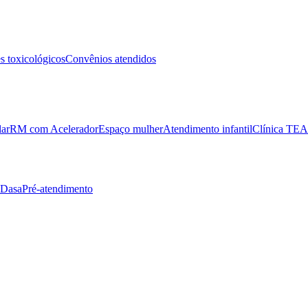
 toxicológicos
Convênios atendidos
lar
RM com Acelerador
Espaço mulher
Atendimento infantil
Clínica TEA
 Dasa
Pré-atendimento