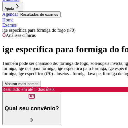
Ajuda
Agendar
Resultados de exames
Home
Exames
ige específica para formiga do fogo (i70)
Análises clínicas
ige específica para formiga do f
Também pode ser chamado de:
formiga de fogo, solenopsis invicta, ig
formiga, ige rast para formiga, ige especifica para formiga, ige especif
formiga, ige especifico (i70) - insetos - formiga lava pe, formiga de f
Mostrar mais nomes
Resultado em até
5 dias úteis
Qual seu convênio?