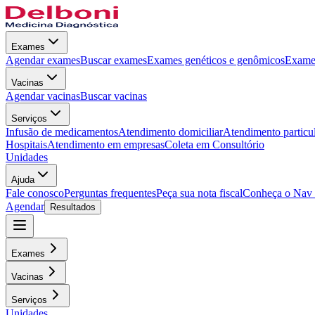
Exames
Agendar exames
Buscar exames
Exames genéticos e genômicos
Exames
Vacinas
Agendar vacinas
Buscar vacinas
Serviços
Infusão de medicamentos
Atendimento domiciliar
Atendimento particu
Hospitais
Atendimento em empresas
Coleta em Consultório
Unidades
Ajuda
Fale conosco
Perguntas frequentes
Peça sua nota fiscal
Conheça o Nav
Agendar
Resultados
Exames
Vacinas
Serviços
Unidades