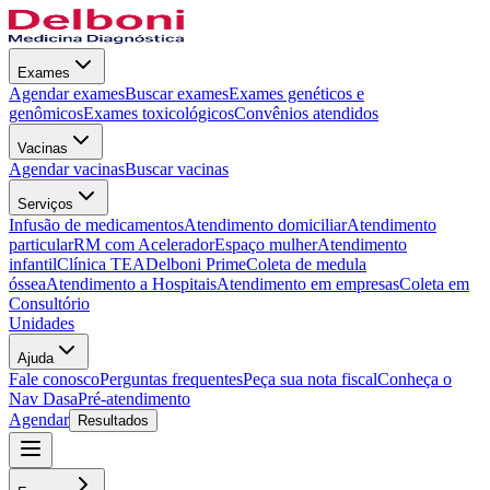
Exames
Agendar exames
Buscar exames
Exames genéticos e
genômicos
Exames toxicológicos
Convênios atendidos
Vacinas
Agendar vacinas
Buscar vacinas
Serviços
Infusão de medicamentos
Atendimento domiciliar
Atendimento
particular
RM com Acelerador
Espaço mulher
Atendimento
infantil
Clínica TEA
Delboni Prime
Coleta de medula
óssea
Atendimento a Hospitais
Atendimento em empresas
Coleta em
Consultório
Unidades
Ajuda
Fale conosco
Perguntas frequentes
Peça sua nota fiscal
Conheça o
Nav Dasa
Pré-atendimento
Agendar
Resultados