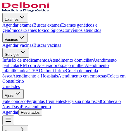
Exames
Agendar exames
Buscar exames
Exames genéticos e
genômicos
Exames toxicológicos
Convênios atendidos
Vacinas
Agendar vacinas
Buscar vacinas
Serviços
Infusão de medicamentos
Atendimento domiciliar
Atendimento
particular
RM com Acelerador
Espaço mulher
Atendimento
infantil
Clínica TEA
Delboni Prime
Coleta de medula
óssea
Atendimento a Hospitais
Atendimento em empresas
Coleta em
Consultório
Unidades
Ajuda
Fale conosco
Perguntas frequentes
Peça sua nota fiscal
Conheça o
Nav Dasa
Pré-atendimento
Agendar
Resultados