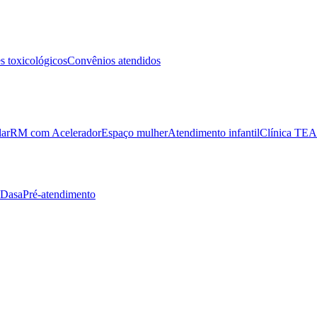
 toxicológicos
Convênios atendidos
lar
RM com Acelerador
Espaço mulher
Atendimento infantil
Clínica TEA
 Dasa
Pré-atendimento