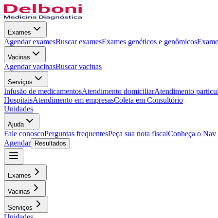
Exames
Agendar exames
Buscar exames
Exames genéticos e genômicos
Exames
Vacinas
Agendar vacinas
Buscar vacinas
Serviços
Infusão de medicamentos
Atendimento domiciliar
Atendimento particu
Hospitais
Atendimento em empresas
Coleta em Consultório
Unidades
Ajuda
Fale conosco
Perguntas frequentes
Peça sua nota fiscal
Conheça o Nav
Agendar
Resultados
Exames
Vacinas
Serviços
Unidades