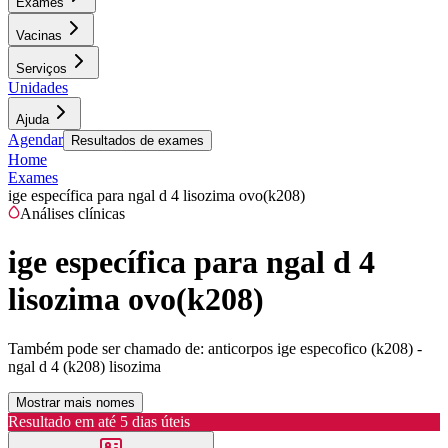
Exames
Vacinas
Serviços
Unidades
Ajuda
Agendar
Resultados de exames
Home
Exames
ige específica para ngal d 4 lisozima ovo(k208)
Análises clínicas
ige específica para ngal d 4
lisozima ovo(k208)
Também pode ser chamado de:
anticorpos ige especofico (k208) -
ngal d 4 (k208) lisozima
Mostrar mais nomes
Resultado em até
5 dias úteis