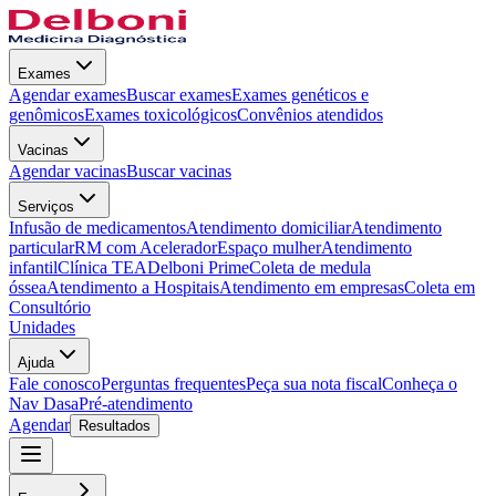
Exames
Agendar exames
Buscar exames
Exames genéticos e
genômicos
Exames toxicológicos
Convênios atendidos
Vacinas
Agendar vacinas
Buscar vacinas
Serviços
Infusão de medicamentos
Atendimento domiciliar
Atendimento
particular
RM com Acelerador
Espaço mulher
Atendimento
infantil
Clínica TEA
Delboni Prime
Coleta de medula
óssea
Atendimento a Hospitais
Atendimento em empresas
Coleta em
Consultório
Unidades
Ajuda
Fale conosco
Perguntas frequentes
Peça sua nota fiscal
Conheça o
Nav Dasa
Pré-atendimento
Agendar
Resultados