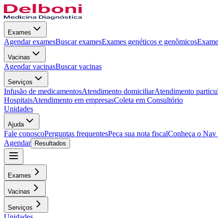
Exames
Agendar exames
Buscar exames
Exames genéticos e genômicos
Exames
Vacinas
Agendar vacinas
Buscar vacinas
Serviços
Infusão de medicamentos
Atendimento domiciliar
Atendimento particu
Hospitais
Atendimento em empresas
Coleta em Consultório
Unidades
Ajuda
Fale conosco
Perguntas frequentes
Peça sua nota fiscal
Conheça o Nav
Agendar
Resultados
Exames
Vacinas
Serviços
Unidades