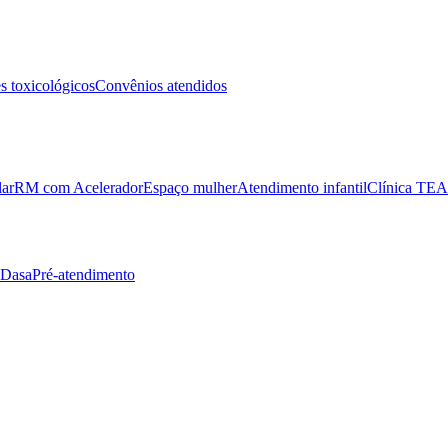
 toxicológicos
Convênios atendidos
lar
RM com Acelerador
Espaço mulher
Atendimento infantil
Clínica TEA
 Dasa
Pré-atendimento