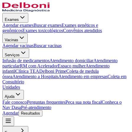
Exames
Agendar exames
Buscar exames
Exames genéticos e
genômicos
Exames toxicológicos
Convênios atendidos
Vacinas
Agendar vacinas
Buscar vacinas
Serviços
Infusão de medicamentos
Atendimento domiciliar
Atendimento
particular
RM com Acelerador
Espaço mulher
Atendimento
infantil
Clínica TEA
Delboni Prime
Coleta de medula
óssea
Atendimento a Hospitais
Atendimento em empresas
Coleta em
Consultório
Unidades
Ajuda
Fale conosco
Perguntas frequentes
Peça sua nota fiscal
Conheça o
Nav Dasa
Pré-atendimento
Agendar
Resultados