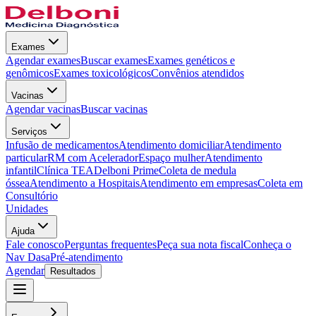
Exames
Agendar exames
Buscar exames
Exames genéticos e
genômicos
Exames toxicológicos
Convênios atendidos
Vacinas
Agendar vacinas
Buscar vacinas
Serviços
Infusão de medicamentos
Atendimento domiciliar
Atendimento
particular
RM com Acelerador
Espaço mulher
Atendimento
infantil
Clínica TEA
Delboni Prime
Coleta de medula
óssea
Atendimento a Hospitais
Atendimento em empresas
Coleta em
Consultório
Unidades
Ajuda
Fale conosco
Perguntas frequentes
Peça sua nota fiscal
Conheça o
Nav Dasa
Pré-atendimento
Agendar
Resultados