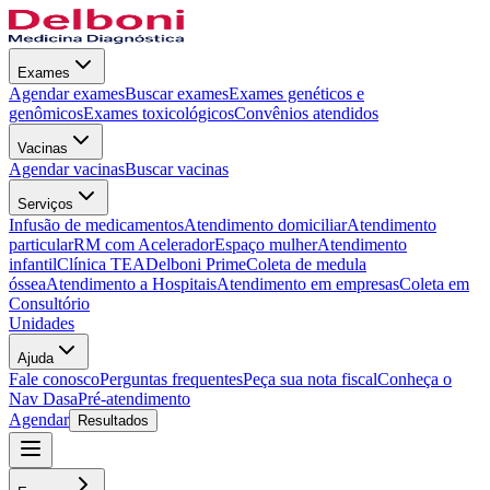
Exames
Agendar exames
Buscar exames
Exames genéticos e
genômicos
Exames toxicológicos
Convênios atendidos
Vacinas
Agendar vacinas
Buscar vacinas
Serviços
Infusão de medicamentos
Atendimento domiciliar
Atendimento
particular
RM com Acelerador
Espaço mulher
Atendimento
infantil
Clínica TEA
Delboni Prime
Coleta de medula
óssea
Atendimento a Hospitais
Atendimento em empresas
Coleta em
Consultório
Unidades
Ajuda
Fale conosco
Perguntas frequentes
Peça sua nota fiscal
Conheça o
Nav Dasa
Pré-atendimento
Agendar
Resultados