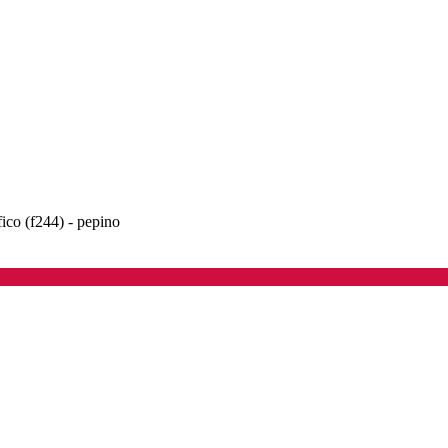
fico (f244) - pepino