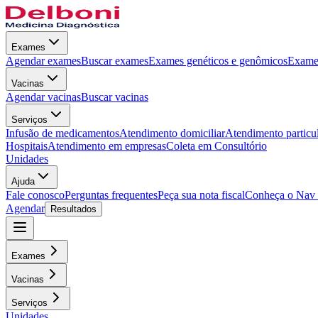
Exames
Agendar exames
Buscar exames
Exames genéticos e genômicos
Exames
Vacinas
Agendar vacinas
Buscar vacinas
Serviços
Infusão de medicamentos
Atendimento domiciliar
Atendimento particu
Hospitais
Atendimento em empresas
Coleta em Consultório
Unidades
Ajuda
Fale conosco
Perguntas frequentes
Peça sua nota fiscal
Conheça o Nav
Agendar
Resultados
Exames
Vacinas
Serviços
Unidades