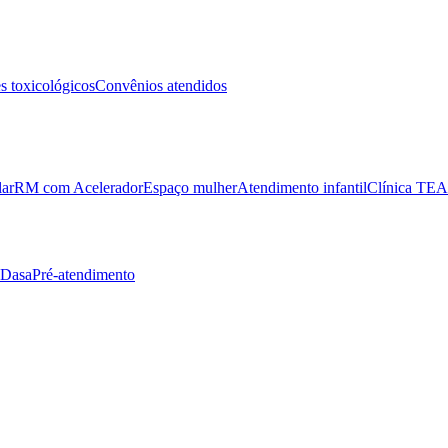
 toxicológicos
Convênios atendidos
lar
RM com Acelerador
Espaço mulher
Atendimento infantil
Clínica TEA
 Dasa
Pré-atendimento